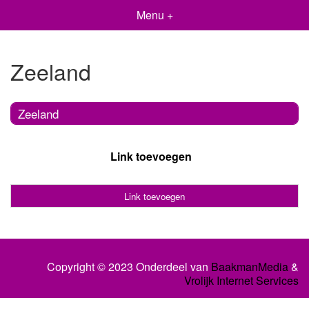
Menu +
Zeeland
Zeeland
Link toevoegen
Link toevoegen
Copyright © 2023 Onderdeel van
BaakmanMedia
&
Vrolijk Internet Services